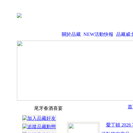
關於品藏
NEW活動快報
品藏威
首
尾牙春酒喜宴
愛丁頓 202