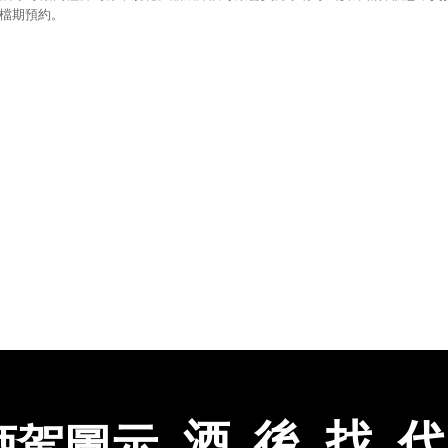
檔期預約。
酒
後
找
代
動快報
|
品藏威士忌
|
品藏葡萄酒
|
其他酒類
|
尾牙春酒喜宴