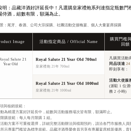
說明：品藏洋酒好評延長中！凡選購皇家禮炮系列達指定瓶數門
場侍酒，組數有限，額滿為止。
景：尾牙、春酒、公司大宗採購、社團活動交接晚宴、個人大量宴席採購
購買門檻
roduct Image
活動指定商品 / Official Name
回饋
凡購買活動
Royal Salute 21 Year Old 700ml
同品項達
24
皇家禮炮 21年 700ml
即刻享有：
活動大使服
Royal Salute 21 Year Old 1000ml
(派駐 1 位
皇家禮炮 21年 1000ml
務 2 小時)
項與核銷規範：
本活動為精選方案好評延長中，組數與活動服務場次皆有限，額滿即止。
限量限購規範：每人每月限購 1 組。
各項活動方案不可重複選擇，詳細完整活動辦法與檔期預約，請洽各門市服務人員
網頁所示專案門檻皆為標準規範。品藏洋酒尊榮會員另享有專屬宴席精算優惠，