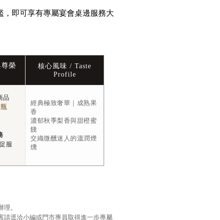
檻，即可享有專屬宴會桌邊服務大
與尊榮
核心風味 / Taste
Profile
商品
經典極致奢華｜成熟果
 瓶
香
濃郁秋季梨香與甜橙蜜
餞
務
交織微醺迷人的溫潤煙
酒促服
燻
辦理。
貴賓請逕洽小編或門市專員取得進一步專屬