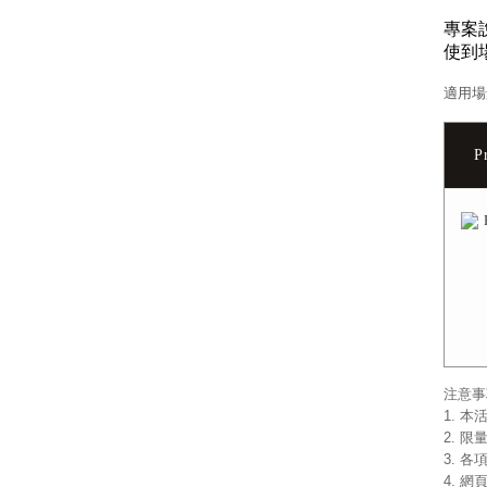
專案
使到
適用場
P
注意事
1. 
2. 
3. 
4. 