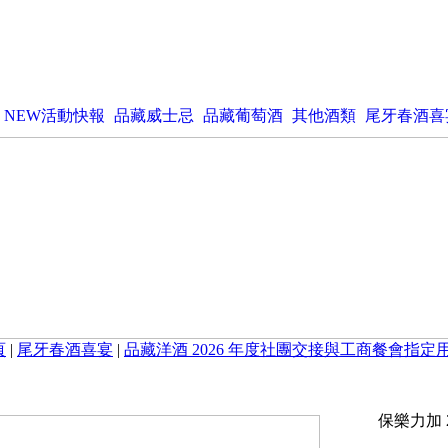
NEW活動快報
品藏威士忌
品藏葡萄酒
其他酒類
尾牙春酒喜
頁
|
尾牙春酒喜宴
|
品藏洋酒 2026 年度社團交接與工商餐會指定
保樂力加 