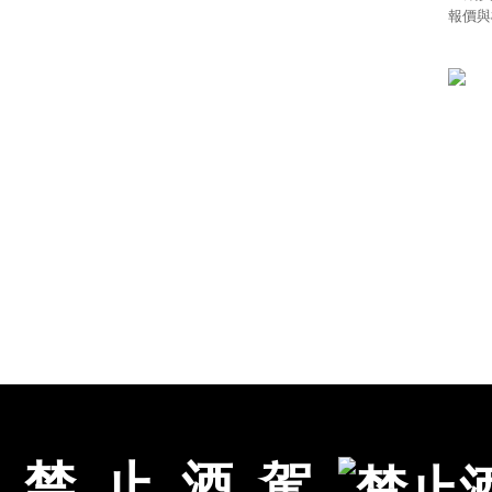
報價與
禁
止
酒
駕
關於品藏
|
NEW活