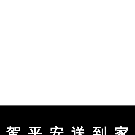
駕
平
安
送
到
家
|
聯絡品藏
|
網站地圖