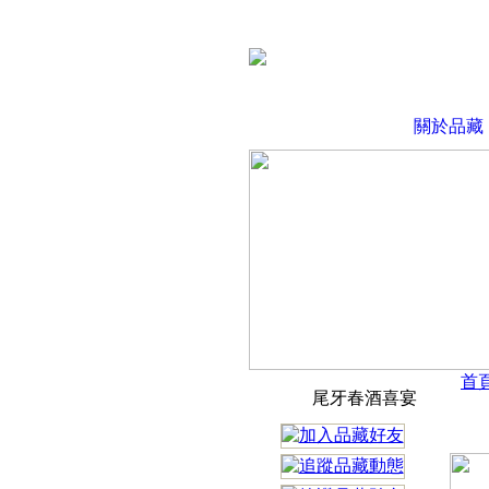
關於品藏
首
尾牙春酒喜宴