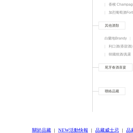
|
香檳 Champag
|
加烈葡萄酒Fortif
其他酒類
白蘭地Brandy
|
利口酒(香甜酒) L
|
韓國燒酒/真露
尾牙春酒喜宴
聯絡品藏
關於品藏
|
NEW活動快報
|
品藏威士忌
|
品