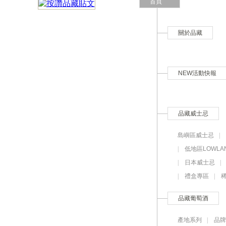
首頁
關於品藏
NEW活動快報
品藏威士忌
島嶼區威士忌
|
|
低地區LOWLA
|
日本威士忌
|
禮盒專區
|
品藏葡萄酒
產地系列
|
品牌