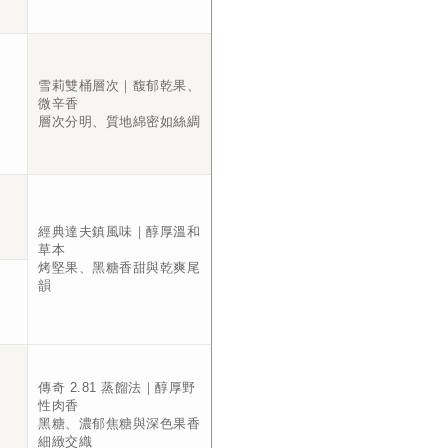
雪莉雙桶層次｜馥郁乾果、
微辛香
層次分明、質地綿密如絲綢
經典達夫鎮風味｜醇厚溫和
草本
烤堅果、黑糖香甜與乾爽尾
韻
傳奇 2.81 蒸餾法｜醇厚野
性肉香
黑糖、濃郁焦糖與深色果香
細緻交織