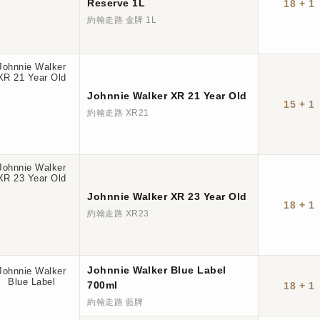
Reserve 1L
18 + 1
約翰走路 金牌 1L
Johnnie Walker XR 21 Year Old
15 + 1
約翰走路 XR21
Johnnie Walker XR 23 Year Old
18 + 1
約翰走路 XR23
Johnnie Walker Blue Label
700ml
18 + 1
約翰走路 藍牌