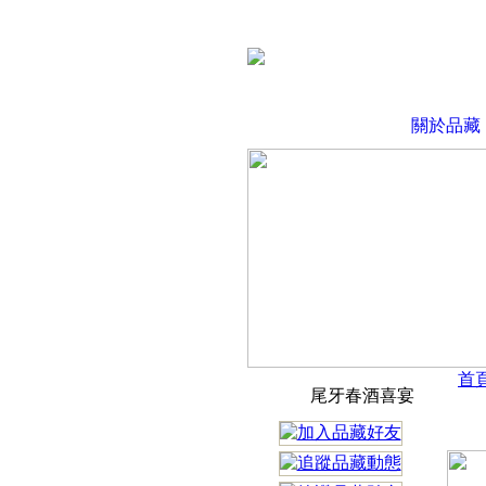
關於品藏
首
尾牙春酒喜宴