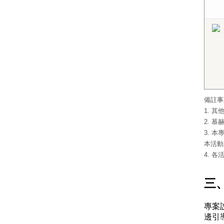
備註事
1. 
2. 
3. 
本活動
4. 
三、
專案
邊引