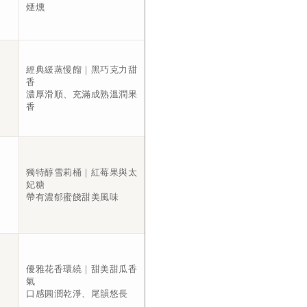
煙燻
經典緩蒸慢餾｜黑巧克力甜
香
濃厚滑順、充滿成熟溫潤果
香
獨特醇雪莉桶｜紅莓果與太
妃糖
帶有濃郁蜜餞甜美風味
優雅花香環繞｜甜美甜瓜香
氣
口感圓潤乾淨、尾韻悠長