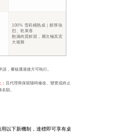
100% 雪莉桶熟成｜醇厚強
烈、乾果香
飽滿肉質鮮甜，層次極其宏
大複雜
出申請，審核通過後方可執行。
止
；且代理商保留隨時修改、變更或終止
務名額。
適用以下新機制，達標即可享有桌