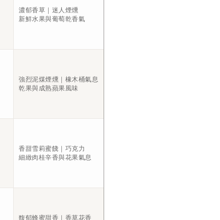
濃郁香草｜迷人煙燻
新鮮水果與葡萄乾香氣
強烈泥煤煙燻｜橡木桶氣息
乾果與成熟蘋果風味
香甜雪莉蜜餞｜巧克力
細緻肉桂辛香與花果氣息
馥郁蜂蜜甜香｜香草花香