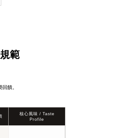
務規範
榮回饋。
核心風味 / Taste
饋
Profile