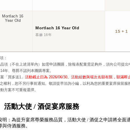
Mortlach 16 Year Old
15 + 1
慕赫 16年
項：
其他品項（不在上述清單內）如需申請團購，除報表配量需足夠外，須向公司提
慕赫14年、尊爵不認列本團購專案。
本專案「買多送1」
活動截止日為 2026/06/30。活動組數與場次名額有限，額滿即
之權利，恕不另行事前通知。敬請提早洽詢小編，以利為您的重要宴席保留服
各活動方案不可重複選擇。
 活動大使 / 酒促宴席服務
說明：為提升宴席尊榮服務品質，活動大使 / 酒促之申請將全面
導與侍酒服務。