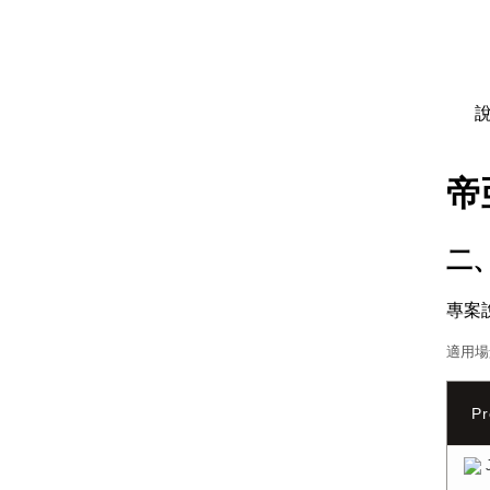
說
帝
二
專案
適用場
Pr