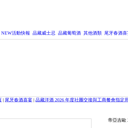
NEW活動快報
品藏威士忌
品藏葡萄酒
其他酒類
尾牙春酒喜
頁
|
尾牙春酒喜宴
|
品藏洋酒 2026 年度社團交接與工商餐會指定
帝亞吉歐 