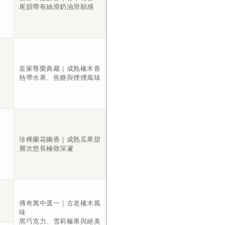
尾韻帶有絲滑奶油滑順感
皇家尊榮典藏｜成熟橡木香
熱帶水果、焦糖與煙燻風味
珍稀蘭花幽香｜成熟瓜果甜
層次悠長極致深邃
傳奇萬中選一｜古老橡木風
味
黑巧克力、雪莉榛果與絕美