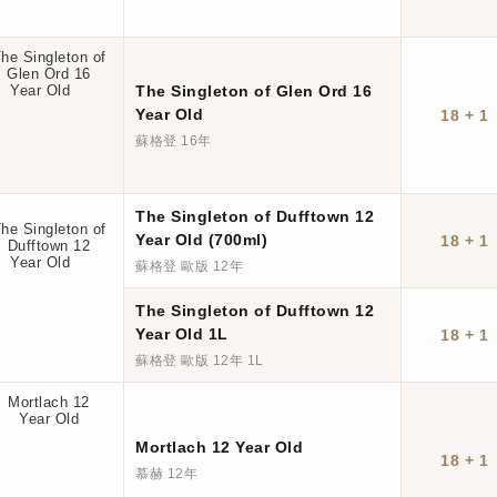
The Singleton of Glen Ord 16
Year Old
18 + 1
蘇格登 16年
The Singleton of Dufftown 12
Year Old (700ml)
18 + 1
蘇格登 歐版 12年
The Singleton of Dufftown 12
Year Old 1L
18 + 1
蘇格登 歐版 12年 1L
Mortlach 12 Year Old
18 + 1
慕赫 12年