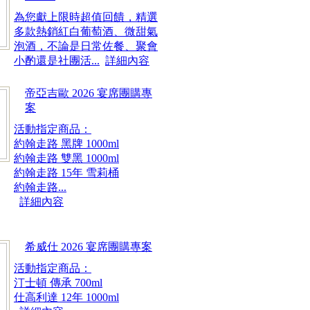
為您獻上限時超值回饋，精選
多款熱銷紅白葡萄酒、微甜氣
泡酒，不論是日常佐餐、聚會
小酌還是社團活...
詳細內容
帝亞吉歐 2026 宴席團購專
案
活動指定商品：
約翰走路 黑牌 1000ml
約翰走路 雙黑 1000ml
約翰走路 15年 雪莉桶
約翰走路...
詳細內容
希威仕 2026 宴席團購專案
活動指定商品：
汀士頓 傳承 700ml
仕高利達 12年 1000ml