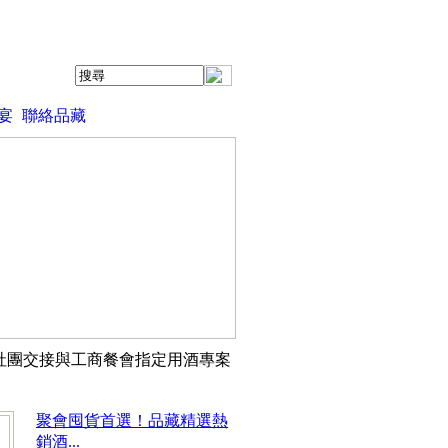
宴
聯絡品藏
 年度社團交接與工商餐會指定用酒專案
聚會囤貨首選！品藏精選熱
銷酒...