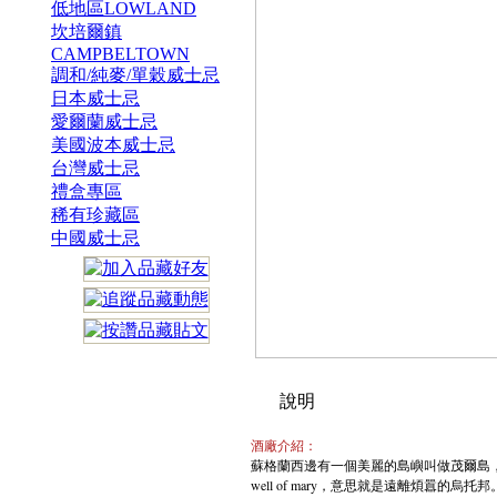
低地區LOWLAND
坎培爾鎮
CAMPBELTOWN
調和/純麥/單穀威士忌
日本威士忌
愛爾蘭威士忌
美國波本威士忌
台灣威士忌
禮盒專區
稀有珍藏區
中國威士忌
說明
酒廠介紹：
蘇格蘭西邊有一個美麗的島嶼叫做茂爾島，
well of mary，意思就是遠離煩