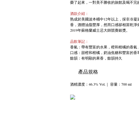
榮了起來，一對美不勝收的旅館及喝不完
酒款介紹：
熟成於美國波本桶中12年以上，採非冷
香，酒體油脂豐厚，然而口感卻相當乾淨
2019年蘇格蘭威士忌大師競賽銀獎。
品飲筆記：
香氣：帶有豐富的水果，橙和柑橘的香氣
口感：甜橙和柑橘，奶油焦糖和豐富的香
餘韻：有明顯的果香，餘韻持久
產品規格
酒精濃度：46.3% Vol.｜ 容量：700 ml