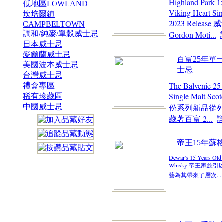
Highland Park 1
低地區LOWLAND
Viking Heart Si
坎培爾鎮
2023 Release
威
CAMPBELTOWN
調和/純麥/單穀威士忌
Gordon Moti...
日本威士忌
愛爾蘭威士忌
百富25年單
美國波本威士忌
士忌
台灣威士忌
The Balvenie 25
禮盒專區
Single Malt Sc
稀有珍藏區
中國威士忌
份系列新品從
藏著百富 2...
帝王15年蘇
Dewar's 15 Years Old
Whisky 帝王家
藝為其帶來了層次...