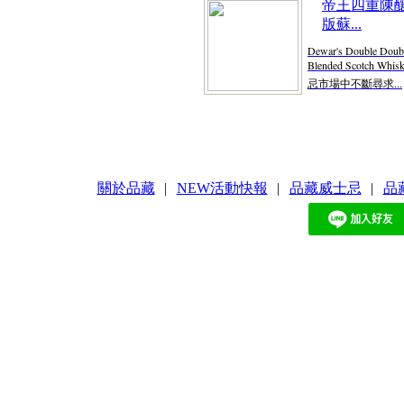
帝王四重陳釀
版蘇...
Dewar's Double Doubl
Blended Scotch Whis
忌市場中不斷尋求...
關於品藏
|
NEW活動快報
|
品藏威士忌
|
品