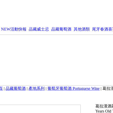
NEW活動快報
品藏威士忌
品藏葡萄酒
其他酒類
尾牙春酒喜
頁
|
品藏葡萄酒
|
產地系列
|
葡萄牙葡萄酒 Portuguese Wine
| 葛拉
葛拉漢酒莊 
Years Old