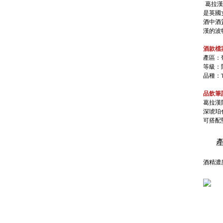
葛拉漢
是英國
酒中酒
漢的波
酒款檔
產區：葡萄
等級：陳年
品種：To
品飲筆
葛拉漢
深琥珀
可搭配
產
酒精濃度