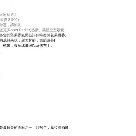
皇家精選】
原價 $ 500)
特惠，請洽詢
(Rober Parker)盛讚、
英國皇室最愛
多變的堅果香氣與些許的蜂蜜無花果甜香。
的成熟果味，甜美甘醇，餘韻綿長!
、乾果，香草冰淇淋以及烤布丁。
便已是最頂尖的酒廠之一，1970年，葛拉漢酒廠