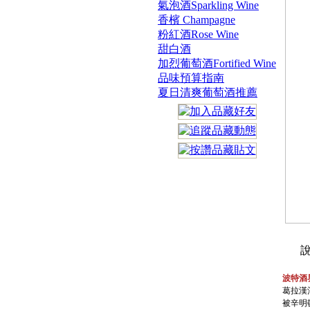
氣泡酒Sparkling Wine
香檳 Champagne
粉紅酒Rose Wine
甜白酒
加烈葡萄酒Fortified Wine
品味預算指南
夏日清爽葡萄酒推薦
說
波特酒
葛拉漢
被辛明頓