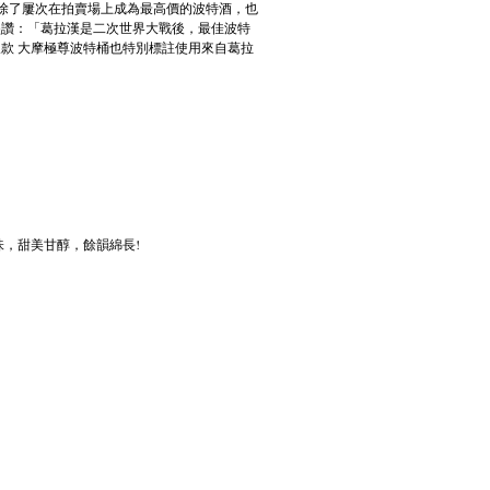
除了屢次在拍賣場上成為最高價的波特酒，也
er)盛讚：「葛拉漢是二次世界大戰後，最佳波特
飲款 大摩極尊波特桶也特別標註使用來自葛拉
，甜美甘醇，餘韻綿長!