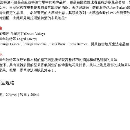
波特酒不僅是高級波特酒市場中的領導品牌，更是在國際性比賽贏得許多最高獎項，
女王、皇室家族在重要慶典時最常出現的酒款。著名酒評家 - 羅伯派克(Rober Park
質最穩定的品牌。」名聲響亮的大摩威士忌，其頂級系列 : 大摩鎏金時代1979年與普
特酒桶，由此可見葛拉漢波特酒的非凡地位!!
案
牙 斗羅河谷(Douro Valley)
波特酒 (Aged Tawny)
uriga Franca，Touriga Nacional，Tinta Roriz，Tinta Barroca，與其他當地原生法定品種
記
陳年波特酒在經過橡木桶的精巧培熟後呈現高雅精巧的酒質和成熟甜潤的果味。
色澤，具有複雜多變的堅果香氣與些許的蜂蜜無花果甜香。風味上則是濃郁的成熟果味
堅果、乾果，香草冰淇淋以及烤布丁。
品規格
︰20%vol｜容量︰200ml