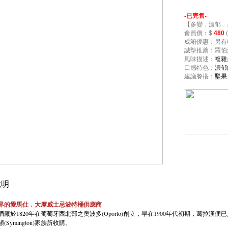
-已完售-
【多變．濃郁．
會員價：$
480
(
成箱優惠：另有
誠摯推薦：羅伯派克
風味描述：
複雜
口感特色：
濃郁
建議餐搭：
堅果
明
界的愛馬仕．大摩威士忌波特桶供應商
酒廠於1820年在葡萄牙西北部之奧波多(Oporto)創立，早在1900年代初期，葛拉漢
(Symington)家族所收購。