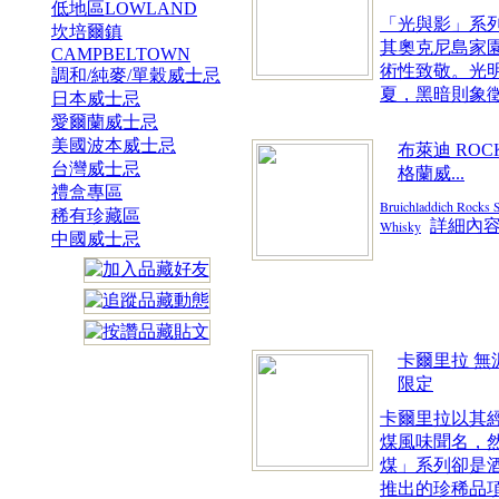
低地區LOWLAND
「光與影」系
坎培爾鎮
其奧克尼島家
CAMPBELTOWN
術性致敬。光
調和/純麥/單穀威士忌
夏，黑暗則象徵.
日本威士忌
愛爾蘭威士忌
美國波本威士忌
布萊迪 RO
台灣威士忌
格蘭威...
禮盒專區
Bruichladdich Rocks S
稀有珍藏區
詳細內
Whisky
中國威士忌
卡爾里拉 無
限定
卡爾里拉以其
煤風味聞名，
煤」系列卻是
推出的珍稀品項，