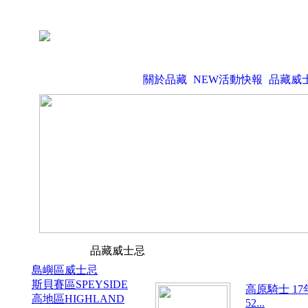
關於品藏
NEW活動快報
品藏威
品藏威士忌
島嶼區威士忌
斯貝賽區SPEYSIDE
高原騎士 17年
高地區HIGHLAND
52...