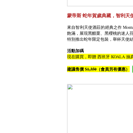
蒙帝斯 蛇年賀歲典藏，智利天
來自智利天使酒莊的經典之作 Montes A
飽滿，展現黑醋栗、黑櫻桃的迷人
特別推出蛇年限定包裝，舉杯天使
活動加碼
現在購買，即贈 西班牙 KOALA 
建議售價 $
1,350
（會員另有優惠）