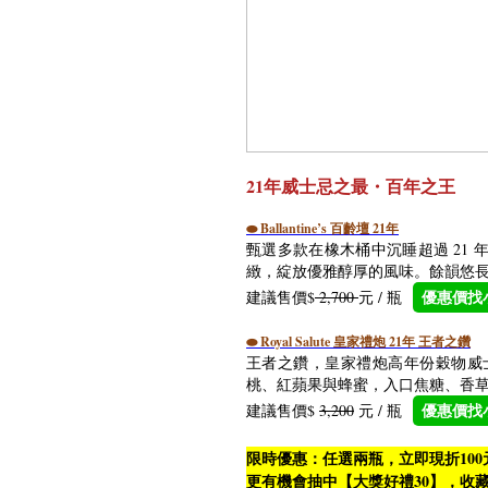
21年威士忌之最・百年之王
Ballantine’s 百齡壇 21年
⬬
甄選多款在橡木桶中沉睡超過 21
緻，綻放優雅醇厚的風味。餘韻悠
建議售價$
2,700
元 / 瓶
優惠價找
Royal Salute 皇家禮炮 21年 王者之鑽
⬬
王者之鑽，皇家禮炮高年份穀物威
桃、紅蘋果與蜂蜜，入口焦糖、香
建議售價$
3,200
元 / 瓶
優惠價找
限時優惠：任選兩瓶，立即現折100
更有機會抽中【大獎好禮30】，收