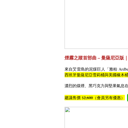
煙霧之蹤首部曲 – 曼薩尼亞版
來自艾雷島的泥煤巨人「雅柏 Ardbeg
西班牙曼薩尼亞雪莉桶與美國橡木
濃烈的煤煙、黑巧克力與堅果氣息
建議售價 $
2,600
（會員另有優惠）