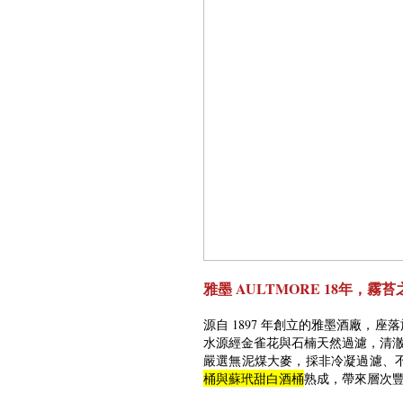
雅墨 AULTMORE 18年，霧
源自 1897 年創立的雅墨酒廠
水源經金雀花與石楠天然過濾，清
嚴選無泥煤大麥，採非冷凝過濾、
桶與蘇玳甜白酒桶
熟成，帶來層次