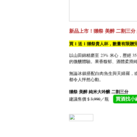
新品上市！獺祭 美醉 二割三分
買 1 送 1 獺祭貴人杯，數量有限贈
以山田錦精磨至 23% 米心，歷經 
的微醺體驗。果香馥郁、酒體柔滑
無論冰鎮搭配白肉魚生與天婦羅，
都令人怦然心動。
獺祭 美醉 純米大吟醸 二割三分
建議售價＄
3,990
／瓶
買酒找小