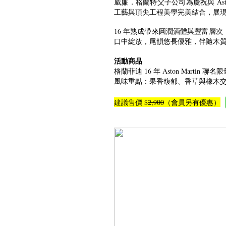
威廉．格蘭特父子公司為慶祝與 Aston
工藝與頂尖工程美學完美結合，展
16 年熟成帶來圓潤酒體與豐富層
口中綻放，尾韻悠長優雅，伴隨木
活動商品
格蘭菲迪 16 年 Aston Martin 聯名
風味重點：果香馥郁、香草與橡木
建議售價 $
2,900
（會員另有優惠）