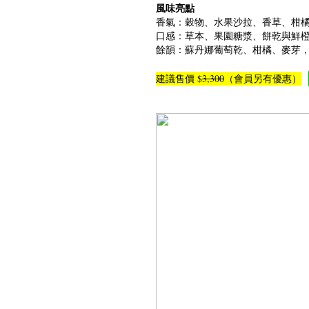
風味亮點
香氣：穀物、水果沙拉、香草、柑
口感：草本、果園糖漿、餅乾與鮮
餘韻：蘇丹娜葡萄乾、柑橘、麥芽
建議售
價 $
3,300
（會員另有優惠）